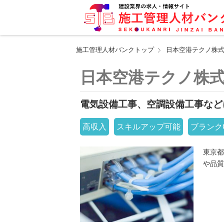
施工管理人材バンクトップ
日本空港テクノ株
日本空港テクノ株
電気設備工事、空調設備工事など
高収入
スキルアップ可能
ブランク
東京都
や品質