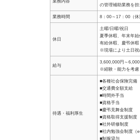
業務内容
の管理補助業務を担
業務時間
8：00～17：00（
土曜/日曜/祝日
夏季休暇、年末年始
休日
有給休暇、慶弔休暇
※現場により土日祝
3,600,000円～6,00
給与
※経験・能力を考慮
■各種社会保険完備
■交通費全額支給
■時間外手当
■資格手当
■慶弔見舞金制度
待遇・福利厚生
■資格取得支援制度
■社外研修制度
■社内勉強会制度（e-
■制服貸与