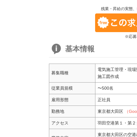
残業・昇給の実態、
※応募
基本情報
電気施工管理・現場
募集職種
施工図作成
従業員規模
〜500名
雇用形態
正社員
勤務地
東京都大田区
（Go
アクセス
羽田空港第１・第２
東京都大田区の空港