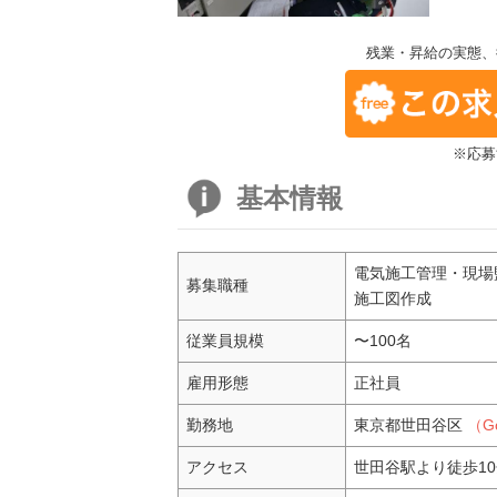
残業・昇給の実態、
※応募
基本情報
電気施工管理・現場
募集職種
施工図作成
従業員規模
〜100名
雇用形態
正社員
勤務地
東京都世田谷区
（G
アクセス
世田谷駅より徒歩1