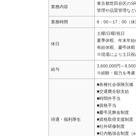
東京都世田谷区のS
業務内容
管理や品質管理など
業務時間
8：00～17：00（
土曜/日曜/祝日
夏季休暇、年末年始
休日
有給休暇、慶弔休暇
※現場により土日祝
3,600,000円～8,50
給与
※経験・能力を考慮
■各種社会保険完備
■交通費全額支給
■時間外手当
■資格手当
■慶弔見舞金制度
待遇・福利厚生
■資格取得支援制度
■社外研修制度
■社内勉強会制度（e-