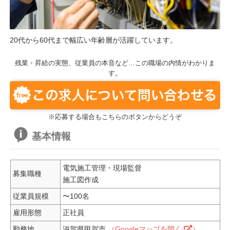
20代から60代まで幅広い年齢層が活躍しています。
残業・昇給の実態、従業員の本音など…この職場の内情がわかりま
す。
※応募する場合もこちらのボタンからどうぞ
基本情報
電気施工管理・現場監督
募集職種
施工図作成
従業員規模
〜100名
雇用形態
正社員
勤務地
滋賀県甲賀市
（Googleマップを開く
）