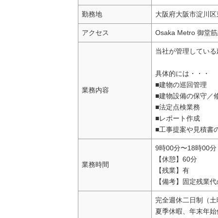
勤務地
大阪府大阪市淀川区
アクセス
Osaka Metro 御
当社が管理している
具体的には・・・
■建物の巡回管理
業務内容
■建物設備の保守／
■法定点検業務
■レポート作成
■工事提案や見積書
9時00分〜18時00分
【休憩】60分
業務時間
【残業】有
【備考】固定残業代の
完全週休二日制（土曜
夏季休暇、年末年始