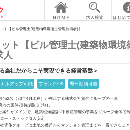
ット【ビル管理士(建築物環境衛生管理技術者)】
ット【ビル管理士(建築物環境
求人
る当社だからこそ実現できる経営基盤＞
スキルアップ可能
ブランクOK
即日勤務可能
数452名（23年4月現在）が在籍する株式会社賃住グループの一員
府内の案件7割/出張ほぼ無し
け案件がメインで、建築/企画設計/不動産管理の事業をグループ全体で
ロー・ストック収入安定
社賃住グループは土地の獲得からマンション管理までを一貫できること