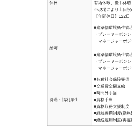
休日
有給休暇、慶弔休暇
※現場により土日祝
【年間休日】122日
■建築物環境衛生管
・プレーヤーポジショ
・マネージャーポジショ
給与
■建築物環境衛生管
・プレーヤーポジショ
・マネージャーポジショ
■各種社会保険完備
■交通費全額支給
■時間外手当
待遇・福利厚生
■資格手当
■資格取得支援制度
■継続雇用制度(勤務
■継続雇用制度(再雇