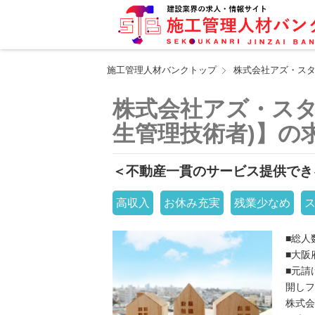
施工管理人材バンクトップ
株式会社アズ・スタ
株式会社アズ・スタ
生管理技術者)】の
＜不動産一貫のサービス提供でき
高収入
お休み充実
残業少なめ
■総人
■大阪
■元請
開しフ
株式会