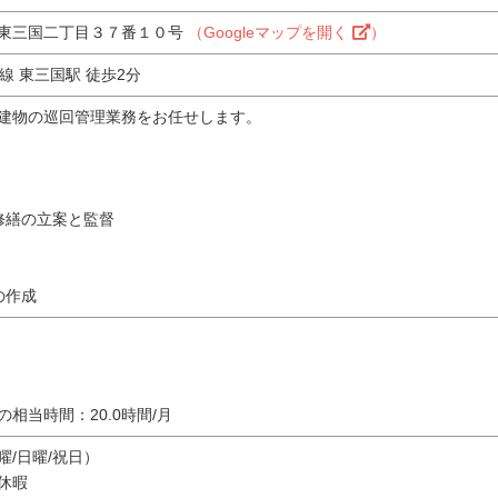
東三国二丁目３７番１０号
（Googleマップを開く
）
堂筋線 東三国駅 徒歩2分
建物の巡回管理業務をお任せします。
修繕の立案と監督
の作成
相当時間：20.0時間/月
/日曜/祝日）
休暇