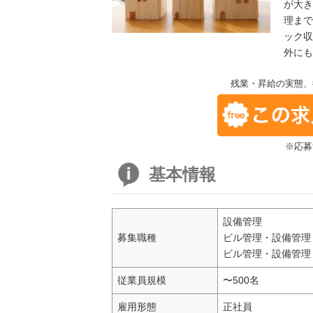
が大き
理まで
ック収
外にも
残業・昇給の実態、
※応募
基本情報
設備管理
募集職種
ビル管理・設備管理
ビル管理・設備管理
従業員規模
〜500名
雇用形態
正社員