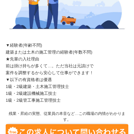
▼経験者(年齢不問)
建築または土木の施工管理の経験者(年数不問)
★先輩の入社理由
前は掛け持ちが多くて…。ただ当社は元請けで
案件を調整するから安心して仕事ができます！
▼以下の有資格者は優遇
1級・2級建築・土木施工管理技士
1級・2級建設機械施工技士
1級・2級管工事施工管理技士
残業・昇給の実態、従業員の本音など…この職場の内情がわかりま
す。