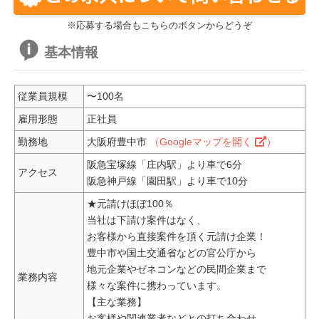
※応募する場合もこちらのボタンからどうぞ
基本情報
従業員規模
〜100名
雇用形態
正社員
勤務地
大阪府豊中市
（Googleマップを開く
）
阪急宝塚線「庄内駅」より車で6分
アクセス
阪急神戸線「園田駅」より車で10分
★元請けほぼ100％
当社は下請け案件はなく、
お客様から直接案件を頂く元請け企業！
豊中市や国土交通省などの官公庁から
地元企業やゼネコンなどの民間企業まで
業務内容
様々な案件に携わっています。
【主な業務】
お客様や関連業者などとの打ち合わせ