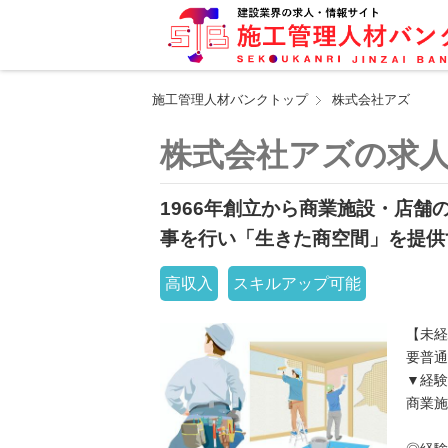
施工管理人材バンクトップ
株式会社アズ
株式会社アズの求
1966年創立から商業施設・店
事を行い「生きた商空間」を提供
高収入
スキルアップ可能
【未経
要普通
▼経験
商業施