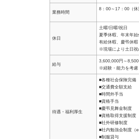
8：00～17：00（
業務時間
土曜/日曜/祝日
夏季休暇、年末年始
休日
有給休暇、慶弔休暇
※現場により土日祝
3,600,000円～8,50
給与
※経験・能力を考慮
■各種社会保険完備
■交通費全額支給
■時間外手当
■資格手当
■慶弔見舞金制度
待遇・福利厚生
■資格取得支援制度
■社外研修制度
■社内勉強会制度（e-
■制服貸与