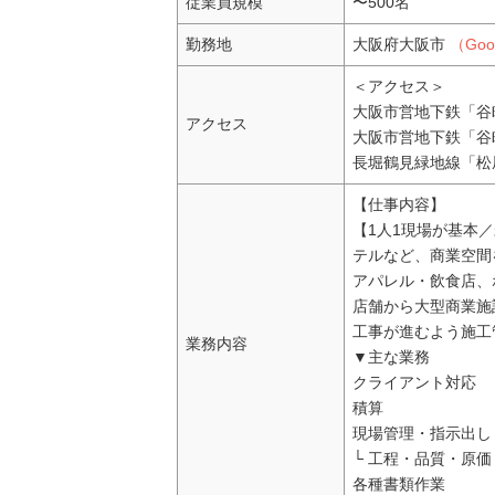
従業員規模
〜500名
勤務地
大阪府大阪市
（Go
＜アクセス＞
大阪市営地下鉄「谷
アクセス
大阪市営地下鉄「谷
長堀鶴見緑地線「松
【仕事内容】
【1人1現場が基本
テルなど、商業空間
アパレル・飲食店、
店舗から大型商業施
工事が進むよう施工
業務内容
▼主な業務
クライアント対応
積算
現場管理・指示出し
└ 工程・品質・原
各種書類作業