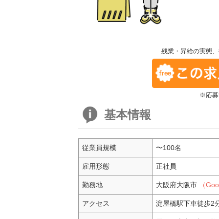
残業・昇給の実態、
※応募
基本情報
従業員規模
〜100名
雇用形態
正社員
勤務地
大阪府大阪市
（Go
アクセス
淀屋橋駅下車徒歩2