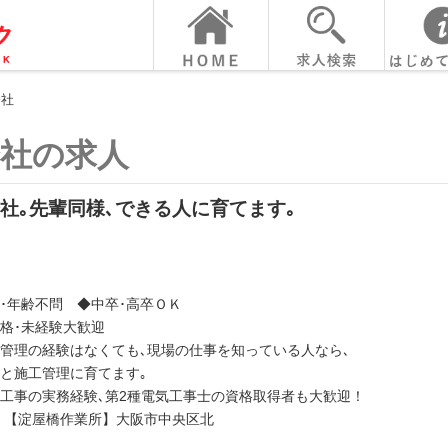
会社
会社の求人
社｡先輩同様､できる人に育てます｡
･年齢不問 ◆中卒･高卒ＯＫ
格･未経験大歓迎
管理の経験はなくても､現場の仕事を知っている人なら､
と施工管理に育てます｡
工事の実務経験､第2種電気工事士の資格取得者も大歓迎！
 【淀屋橋作業所】大阪市中央区北