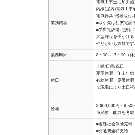
電気工事士に加え施
内線(屋内)電気工事
電気器具･機器取付､
業務内容
■取引先は住友電設(
■受変電設備､照明､
大型施設を手がける
やりがいも抜群です
業務時間
8：00～17：00（
土曜/日曜/祝日
夏季休暇、年末年始
休日
有給休暇、慶弔休暇
※現場により土日祝
3,600,000円～8,50
給与
※経験・能力を考慮
■各種社会保険完備
■交通費全額支給