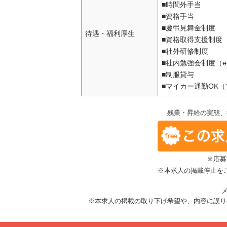
■時間外手当
■資格手当
■慶弔見舞金制度
待遇・福利厚生
■資格取得支援制度
■社外研修制度
■社内勉強会制度（e-
■制服貸与
■マイカー通勤OK
残業・昇給の実態、
※応募
※本求人の掲載停止を
メ
※本求人の掲載の取り下げ希望や、内容に誤り