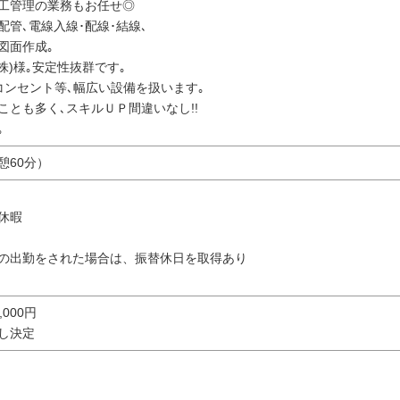
工管理の業務もお任せ◎
/配管､電線入線･配線･結線､
図面作成｡
株)様｡安定性抜群です｡
コンセント等､幅広い設備を扱います｡
ことも多く､スキルＵＰ間違いなし!!
｡
休憩60分）
休暇
の出勤をされた場合は、振替休日を取得あり
0,000円
し決定