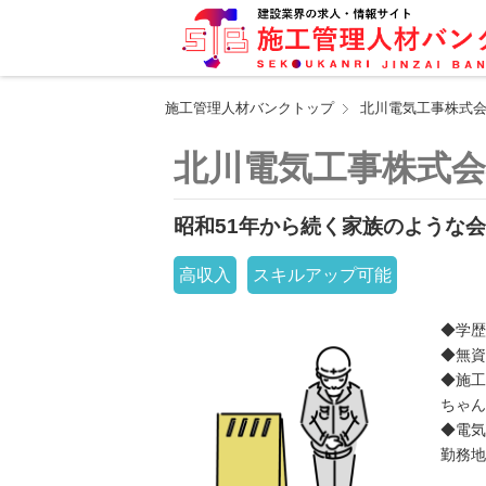
施工管理人材バンクトップ
北川電気工事株式
北川電気工事株式
昭和51年から続く家族のような会
高収入
スキルアップ可能
◆学歴
◆無資
◆施工
ちゃん
◆電気
勤務地