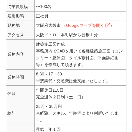
従業員規模
〜100名
雇用形態
正社員
勤務地
大阪府大阪市
（Googleマップを開く
）
アクセス
大阪メトロ 本町駅から徒歩１分
建築施工図作成
事務所内でCADを用いて各種建築施工図（コン
業務内容
クリート躯体図、タイル割付図、平面詳細図
等）を作成して頂きます。
8:30～17：30
業務時間
※残業代・交通費は全支給いたします。
年間休日115日
休日
完全週休２日制（土・日）
25万～38万円
給与
※経験、スキル、年齢等により判断いたしま
す。
昇給 年１回