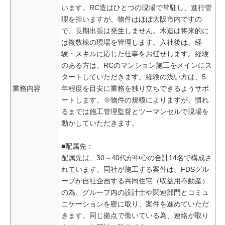
います。RC造はひとつの現場で常駐し、進行管
理を担いますが、物件はほぼ大阪市内ですの
で、長期出張は発生しません。木造は将来的に
は複数棟の現場を管理します。入社後は、経
験・スキルに応じた仕事をお任せします。経験
のある方は、RCのマンション施工をメインにス
タートしていただきます。経験の浅い方は、5
業務内容
年程度を目安に業務を独り立ちできるようサポ
ートします。※物件の規模によりますが、慣れ
るまでは施工管理監督とツーマンセルで現場を
動かしていただきます。
■配属先：
配属先は、30～40代が中心の合計14名で構成さ
れています。同社が施工する案件は、FDSグル
ープが自社企画する共同住宅（収益用不動産）
の為、グループ内の設計士や関連部門とコミュ
ニケーションを密に取り、案件を進めていただ
きます。同じ拠点で働いている為、連絡が取り