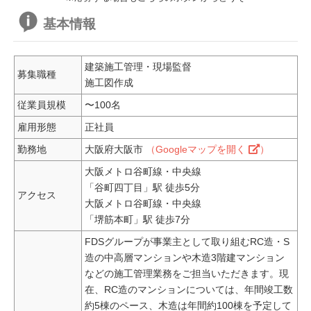
基本情報
建築施工管理・現場監督
募集職種
施工図作成
従業員規模
〜100名
雇用形態
正社員
勤務地
大阪府大阪市
（Googleマップを開く
）
大阪メトロ谷町線・中央線
「谷町四丁目」駅 徒歩5分
アクセス
大阪メトロ谷町線・中央線
「堺筋本町」駅 徒歩7分
FDSグループが事業主として取り組むRC造・S
造の中高層マンションや木造3階建マンション
などの施工管理業務をご担当いただきます。現
在、RC造のマンションについては、年間竣工数
約5棟のペース、木造は年間約100棟を予定して