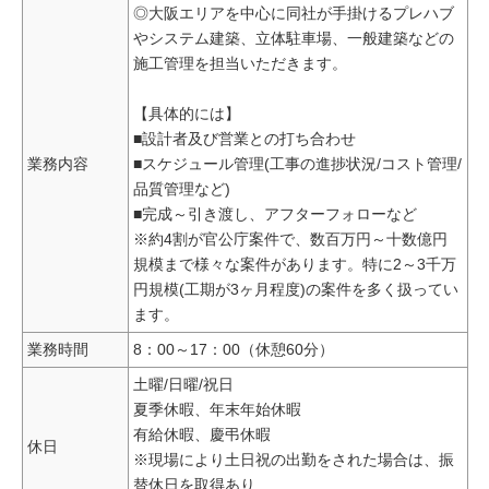
◎大阪エリアを中心に同社が手掛けるプレハブ
やシステム建築、立体駐車場、一般建築などの
施工管理を担当いただきます。
【具体的には】
■設計者及び営業との打ち合わせ
業務内容
■スケジュール管理(工事の進捗状況/コスト管理/
品質管理など)
■完成～引き渡し、アフターフォローなど
※約4割が官公庁案件で、数百万円～十数億円
規模まで様々な案件があります。特に2～3千万
円規模(工期が3ヶ月程度)の案件を多く扱ってい
ます。
業務時間
8：00～17：00（休憩60分）
土曜/日曜/祝日
夏季休暇、年末年始休暇
有給休暇、慶弔休暇
休日
※現場により土日祝の出勤をされた場合は、振
替休日を取得あり