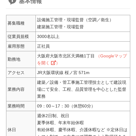
基本情報
設備施工管理・現場監督（空調／衛生）
募集職種
建築施工管理・現場監督
従業員規模
3000名以上
雇用形態
正社員
大阪府大阪市北区天満橋1丁目
（Googleマップ
勤務地
を開く
）
アクセス
JR大阪環状線 桜ノ宮 571m
建築／設備・管工事施工管理技士として建設現
業務内容
場にて安全、工程、品質管理を中心とした監督
業務
業務時間
09：00～17：30（休憩60分）
週休2日制、祝日
夏季休暇、年末年始休暇
休日
有給休暇、慶弔休暇、介護休暇など ※定休日は