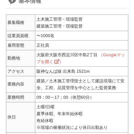
基本情報
土木施工管理・現場監督
募集職種
建築施工管理・現場監督
従業員規模
〜1000名
雇用形態
正社員
大阪府大阪市西淀川区中島2丁目
（Googleマッ
勤務地
プを開く
）
アクセス
阪神なんば線 出来島 1521m
建築／土木施工管理技士として建設現場にて安
業務内容
全、工程、品質管理を中心とした監督業務
業務時間
09：00～17：00（休憩60分）
土曜/日曜
夏季休暇、年末年始休暇
休日
有給休暇
※現場の稼働状況により休日出勤あり