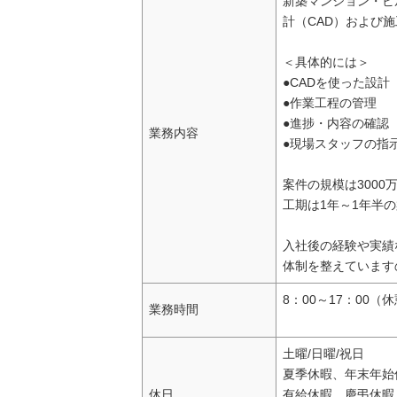
新築マンション・ビ
計（CAD）および
＜具体的には＞
●CADを使った設計
●作業工程の管理
●進捗・内容の確認
業務内容
●現場スタッフの指
案件の規模は300
工期は1年～1年半
入社後の経験や実績
体制を整えています
8：00～17：00（
業務時間
土曜/日曜/祝日
夏季休暇、年末年始
休日
有給休暇、慶弔休暇