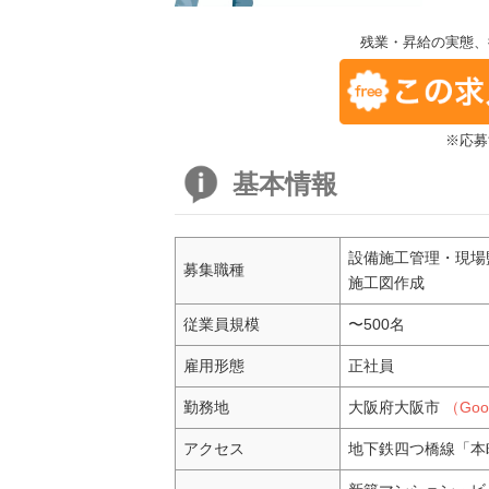
残業・昇給の実態、
※応募
基本情報
設備施工管理・現場
募集職種
施工図作成
従業員規模
〜500名
雇用形態
正社員
勤務地
大阪府大阪市
（Go
アクセス
地下鉄四つ橋線「本