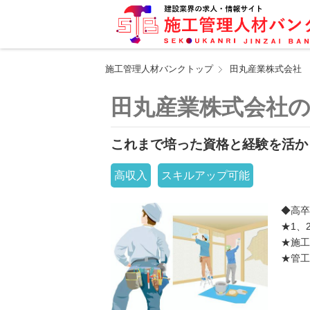
施工管理人材バンクトップ
田丸産業株式会社
田丸産業株式会社
これまで培った資格と経験を活か
高収入
スキルアップ可能
◆高卒
★1、
★施工
★管