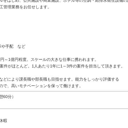
ルをはじめ、公共施設や商業施設、ホテル等の空調・給排水衛生設備の
施工管理業務をお任せします。
示や手配 など
0万円～1億円程度。スケールの大きな仕事に携われます。
の案件がほとんど。1人あたり1年に1～3件の案件を担当して頂きます。
などにより課長職や部長職も目指せます。能力をしっかり評価する
ので、高いモチベーションを保って働けます。
休憩60分）
休暇