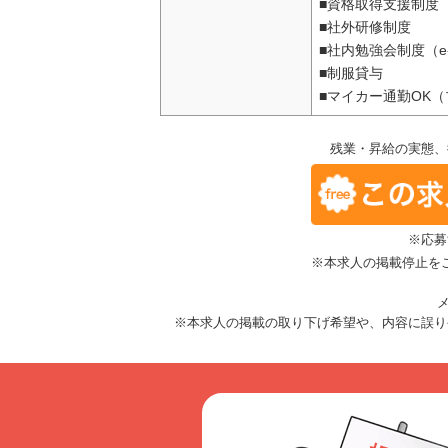
■資格取得支援制度
■社外研修制度
■社内勉強会制度（e-
■制服貸与
■マイカー通勤OK
残業・昇給の実態、
※応募
※本求人の掲載停止を
メ
※本求人の掲載の取り下げ希望や、内容に誤り