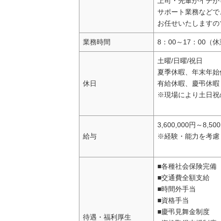
上司・先輩がイチか
サポート業務などで
お任せいたしますの
業務時間
8：00～17：00（
土曜/日曜/祝日
夏季休暇、年末年始
休日
有給休暇、慶弔休暇
※現場により土日祝
3,600,000円～8,50
給与
※経験・能力を考慮
■各種社会保険完備
■交通費全額支給
■時間外手当
■資格手当
■慶弔見舞金制度
待遇・福利厚生