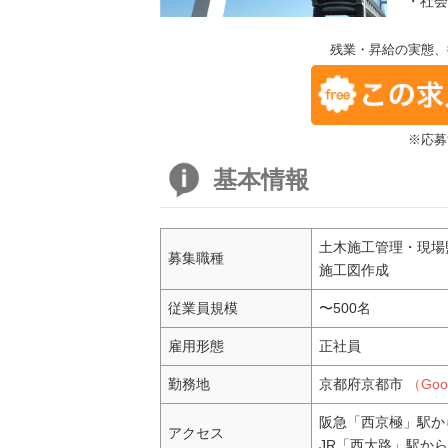
・社会
残業・昇給の実態、
※応募
基本情報
土木施工管理・現場
募集職種
施工図作成
従業員規模
〜500名
雇用形態
正社員
勤務地
京都府京都市
（Go
阪急「西京極」駅か
アクセス
JR「西大路」駅から