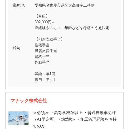
勤務地:
愛知県名古屋市緑区大高町字二番割
【月給】
302,000円～
※経験やスキル、年齢などを考慮のうえ決定
【別途支給手当】
住宅手当
給与:
帰省旅費手当
資格手当
外勤手当
昇給：年1回
賞与：年2回
マナック株式会社
≪必須≫ ・高等学校卒以上 ・普通自動車免許
（AT限定可） ≪歓迎≫ ・施工管理経験をお持
ちの方...