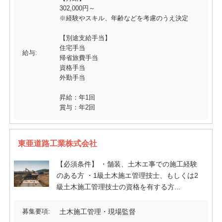
302,000円～
※経験やスキル、年齢などを考慮のうえ決定
【別途支給手当】
住宅手当
給与:
帰省旅費手当
資格手当
外勤手当
昇給：年1回
賞与：年2回
東亜道路工業株式会社
【必須条件】 ・舗装、土木エ事での施工経験
のある方 ・1級土木施エ管理技士、もしくは2
級土木施工管理技士の資格を有する方...
募集要項:
土木施工管理・現場監督