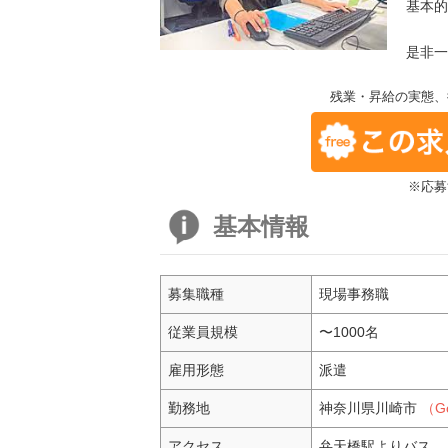
基本的
是非一
残業・昇給の実態、
※応募
基本情報
募集職種
現場事務職
従業員規模
〜1000名
雇用形態
派遣
勤務地
神奈川県川崎市
（G
アクセス
弁天橋駅よりバス