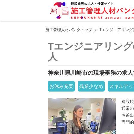
施工管理人材バンクトップ
Tエンジニアリング
Tエンジニアリング
人
神奈川県川崎市の現場事務の求人
お休み充実
残業少なめ
スキルアッ
建設現
通常の
お茶出
専門的