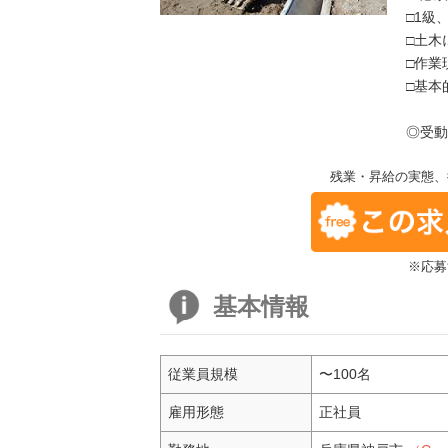
□1級
□土木
□作業
□基本
◎受動
残業・昇給の実態、
※応募
基本情報
従業員規模
〜100名
雇用形態
正社員