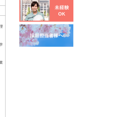
理
学
業