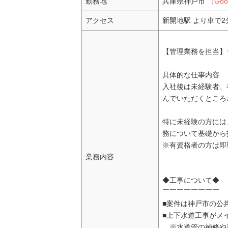
勤務地
兵庫県神戸市
（Go
アクセス
新開地駅 より車で2
【管理業務を担当】
具体的な仕事内容
入社後は未経験者、
んでいただくところ
特に未経験の方には
務について基礎から
※有資格者の方は即
業務内容
◆工事について◆
￣￣￣￣￣￣￣￣
■案件は神戸市の公共
■上下水道工事がメ
※水道管の補修や