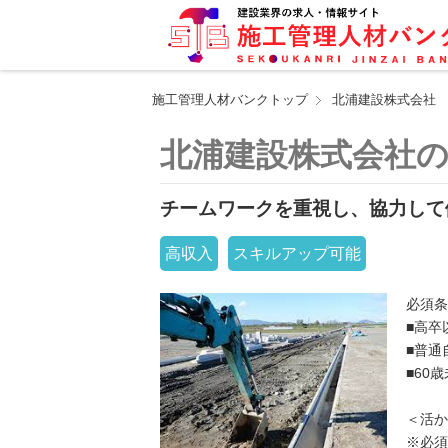
施工管理人材バンクトップ
北浦建設株式会社
北浦建設株式会社
チームワークを重視し、協力して
高収入
スキルアップ可能
必須条
■高卒
■普通
■60
＜活
※必須