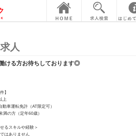
の求人
働ける方お待ちしております◎
件】
以上
自動車運転免許（AT限定可）
歳未満の方（定年60歳）
かせるスキルや経験＞
ではありません