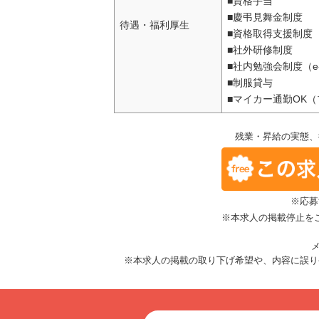
■資格手当
■慶弔見舞金制度
待遇・福利厚生
■資格取得支援制度
■社外研修制度
■社内勉強会制度（e-
■制服貸与
■マイカー通勤OK
残業・昇給の実態、
※応募
※本求人の掲載停止を
メ
※本求人の掲載の取り下げ希望や、内容に誤り