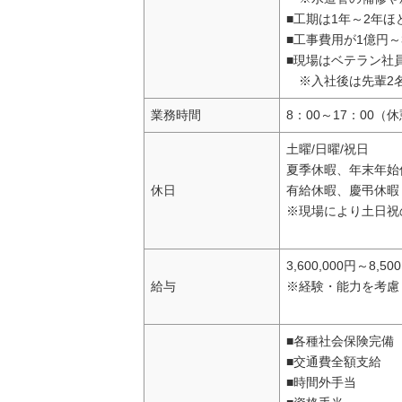
■工期は1年～2年
■工事費用が1億円
■現場はベテラン社
※入社後は先輩2名
業務時間
8：00～17：00（
土曜/日曜/祝日
夏季休暇、年末年始
休日
有給休暇、慶弔休暇
※現場により土日祝
3,600,000円～8,50
給与
※経験・能力を考慮
■各種社会保険完備
■交通費全額支給
■時間外手当