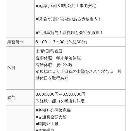
■元請け7割＆6割公共工事で安定！
■現場は9割が会社のある赤穂市内！
■社用車貸与！諸費用も会社が負担！
業務時間
8：00～17：00（休憩60分）
土曜/日曜/祝日
夏季休暇、年末年始休暇
有給休暇、慶弔休暇
休日
※現場により土日祝の出勤をされた場合は、振
替休日を取得あり
3,600,000円～8,500,000円
給与
※経験・能力を考慮し決定
■各種社会保険完備
■交通費全額支給
■時間外手当
■資格手当