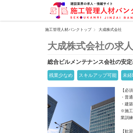
施工管理人材バンクトップ
大成株式会社
大成株式会社の求
総合ビルメンテナンス会社の安定
残業少なめ
スキルアップ可能
未経
【必須
・普通
・建築
※施工
業訓練
【歓迎