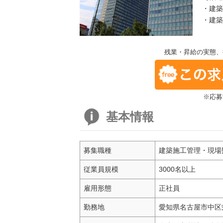
・建
・建築
残業・昇給の実態、
※応募
基本情報
募集職種
建築施工管理・現場
従業員規模
3000名以上
雇用形態
正社員
勤務地
愛知県名古屋市中区栄3