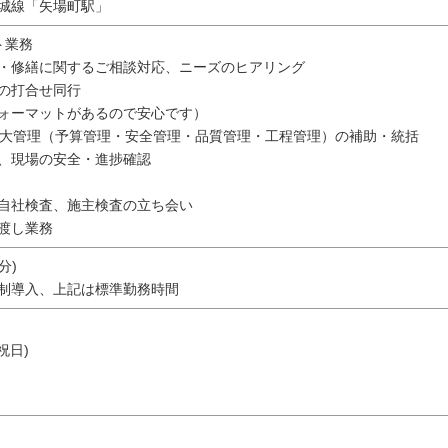
城線「矢場町駅」
ト業務
・修繕に関するご相談対応、ニーズのヒアリング
の打合せ同行
ォーマットがあるので安心です）
4大管理（予算管理・安全管理・品質管理・工程管理）の補助・統括
、現場の安全・進捗確認
自社検査、施主検査の立ち会い
渡し業務
0分)
制導入、上記は標準勤務時間
祝日)