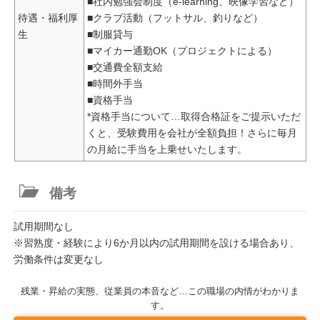
■社内勉強会制度（e-learning、映像学習など）
待遇・福利厚
■クラブ活動（フットサル、釣りなど）
生
■制服貸与
■マイカー通勤OK（プロジェクトによる）
■交通費全額支給
■時間外手当
■資格手当
*資格手当について…取得合格証をご提示いただ
くと、受験費用を会社が全額負担！さらに毎月
の月給に手当を上乗せいたします。
備考
試用期間なし
※習熟度・経験により6か月以内の試用期間を設ける場合あり、
労働条件は変更なし
残業・昇給の実態、従業員の本音など…この職場の内情がわかりま
す。