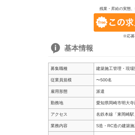
残業・昇給の実態、
※応募
基本情報
募集職種
建築施工管理・現場
従業員規模
〜500名
雇用形態
派遣
勤務地
愛知県岡崎市明大寺
アクセス
名鉄本線「東岡崎駅
業務内容
S造・RC造の建築