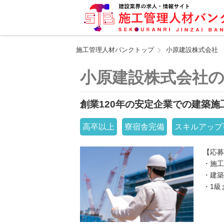
施工管理人材バンクトップ
小原建設株式会社
小原建設株式会社
創業120年の安定企業での建築施
高卒以上
寮宿舎完備
スキルアップ
【応募
・施工
・建築
・1級