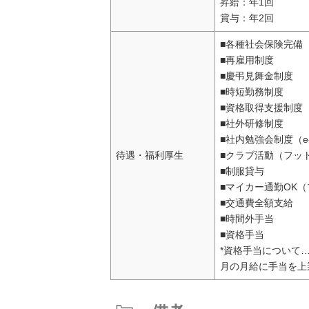
昇給：年1回
賞与：年2回
■各種社会保険完備
■再雇用制度
■慶弔見舞金制度
■時短勤務制度
■資格取得支援制度
■社外研修制度
■社内勉強会制度（e-
待遇・福利厚生
■クラブ活動（フッ
■制服貸与
■マイカー通勤OK
■交通費全額支給
■時間外手当
■資格手当
*資格手当について
月の月給に手当を上