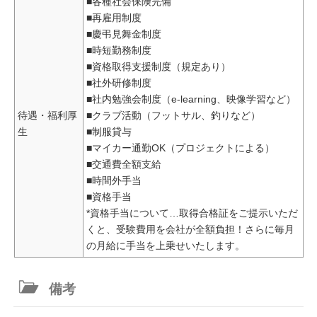
■各種社会保険完備
■再雇用制度
■慶弔見舞金制度
■時短勤務制度
■資格取得支援制度（規定あり）
■社外研修制度
■社内勉強会制度（e-learning、映像学習など）
待遇・福利厚
■クラブ活動（フットサル、釣りなど）
生
■制服貸与
■マイカー通勤OK（プロジェクトによる）
■交通費全額支給
■時間外手当
■資格手当
*資格手当について…取得合格証をご提示いただ
くと、受験費用を会社が全額負担！さらに毎月
の月給に手当を上乗せいたします。
備考