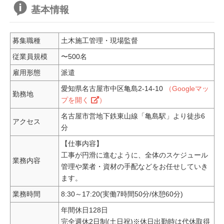
基本情報
募集職種
土木施工管理・現場監督
従業員規模
〜500名
雇用形態
派遣
愛知県名古屋市中区亀島2-14-10
（Googleマッ
勤務地
プを開く
）
名古屋市営地下鉄東山線「亀島駅」より徒歩6
アクセス
分
【仕事内容】
工事が円滑に進むように、全体のスケジュール
業務内容
管理や業者・資材の手配などをお任せしていき
ます。
業務時間
8:30～17:20(実働7時間50分/休憩60分)
年間休日128日
完全週休2日制(土日祝)※休日出勤時は代休取得