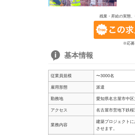
残業・昇給の実態、
※応募
基本情報
従業員規模
〜3000名
雇用形態
派遣
勤務地
愛知県名古屋市中区丸の
アクセス
名古屋市営地下鉄桜
建築プロジェクトに
業務内容
させます。