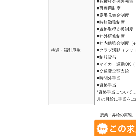
■各種社会保険完備
■再雇用制度
■慶弔見舞金制度
■時短勤務制度
■資格取得支援制度
■社外研修制度
■社内勉強会制度（e-
待遇・福利厚生
■クラブ活動（フッ
■制服貸与
■マイカー通勤OK
■交通費全額支給
■時間外手当
■資格手当
*資格手当について
月の月給に手当を上
残業・昇給の実態、