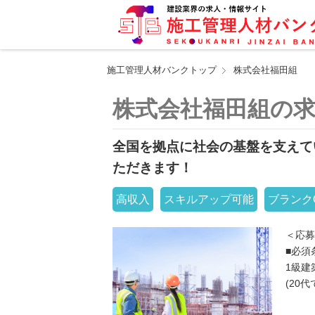
施工管理人材バンクトップ
株式会社福田組
株式会社福田組の
全国を拠点に社会の基盤を支えて
ただきます！
高収入
スキルアップ可能
ブランク
＜応募
■必須
1級建
(20