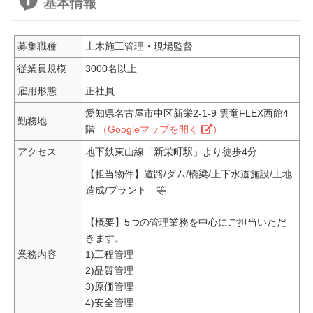
基本情報
募集職種
土木施工管理・現場監督
従業員規模
3000名以上
雇用形態
正社員
愛知県名古屋市中区新栄2-1-9 雲竜FLEX西館4
勤務地
階
（Googleマップを開く
）
アクセス
地下鉄東山線「新栄町駅」より徒歩4分
【担当物件】道路/ダム/橋梁/上下水道施設/土地
造成/プラント 等
【概要】5つの管理業務を中心にご担当いただ
きます。
業務内容
1)工程管理
2)品質管理
3)原価管理
4)安全管理