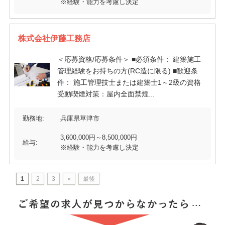
※経験・能力を考慮し決定
株式会社伊藤工務店
＜応募資格/応募条件＞ ■必須条件： 建築施工
管理経験をお持ちの方(RC造に限る) ■歓迎条
件： 施工管理技士または建築士1～2級の資格
受動喫煙対策：屋内全面禁煙...
勤務地:
兵庫県草津市
3,600,000円～8,500,000円
給与:
※経験・能力を考慮し決定
1
2
3
»
最後