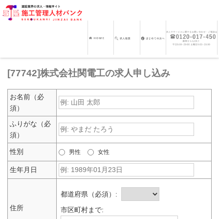
[77742]株式会社関電工の求人申し込み
お名前（必
須）
ふりがな（必
須）
性別
男性
女性
生年月日
都道府県（必須）:
住所
市区町村まで: