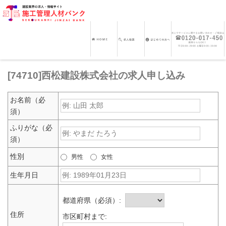
[74710]西松建設株式会社の求人申し込み
お名前（必
須）
ふりがな（必
須）
性別
男性
女性
生年月日
都道府県（必須）:
住所
市区町村まで: